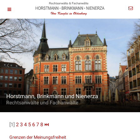
Horstmann, Brinkmann und Nienerza
Rechtsanwälte und Fachanwälte
[1]
2
3
4
5
6
7
8
⏭
Grenzen der Meinungsfreiheit