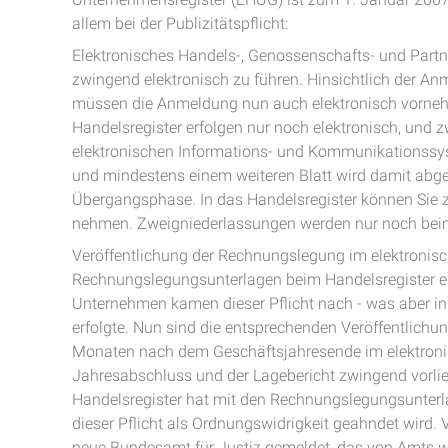
allem bei der Publizitätspflicht:
Elektronisches Handels-, Genossenschafts- und Partne
zwingend elektronisch zu führen. Hinsichtlich der Anm
müssen die Anmeldung nun auch elektronisch vorne
Handelsregister erfolgen nur noch elektronisch, und
elektronischen Informations- und Kommunikationssy
und mindestens einem weiteren Blatt wird damit abge
Übergangsphase. In das Handelsregister können Sie zu
nehmen. Zweigniederlassungen werden nur noch beim 
Veröffentlichung der Rechnungslegung im elektronisc
Rechnungslegungsunterlagen beim Handelsregister ein
Unternehmen kamen dieser Pflicht nach - was aber in 
erfolgte. Nun sind die entsprechenden Veröffentlichu
Monaten nach dem Geschäftsjahresende im elektron
Jahresabschluss und der Lagebericht zwingend vorli
Handelsregister hat mit den Rechnungslegungsunterla
dieser Pflicht als Ordnungswidrigkeit geahndet wir
neue Bundesamt für Justiz gemeldet, das von Amts w