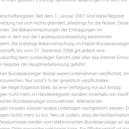
rschaftsregister: Seit dem 1. Januar 2007 sind diese Register
eldung hat sich nichts geändert, allerdings für die Notare: Diese
hmen. Die Bekanntmachungen der Eintragungen im
 zwar in dem von der Landesjustizverwaltung bestimmten
stem. Die bisherige Bekanntmachung im Papier-Bundesanzeiger
schafft, bis zum 31. Dezember 2008 gilt jedoch eine
künftig beim zuständigen Gericht oder über das Internet Einsic
Register der Hauptniederlassung geführt.
hen Bundesanzeiger: Bisher waren Unternehmen verpflichtet, ihr
zureichen. Nur rund 5 % der gesetzlich verpflichteten
der Regel folgenlos blieb, da eine Verfolgung nur auf Antrag
ngen nicht mehr im Handelsregister, sondern innerhalb von zwölf
ischen Bundesanzeiger vorzunehmen. Während der
egen müssen, können andere Unterlagen nachgereicht werden. 
gen nichts mehr zu tun. Neu ist zudem, dass die Nichteinhaltu
d. Versäumnisse werden vom elektronischen Bundesanzeiger an d
egen Ordnungsgelder verhängen kann. Ein Pflichtverstoß ist da