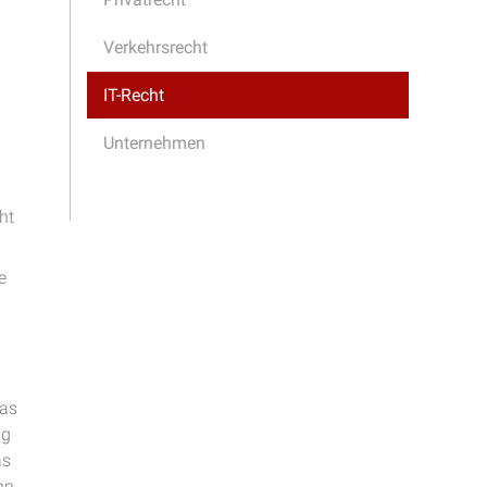
Verkehrsrecht
IT-Recht
Unternehmen
ht
e
Das
ng
as
nn