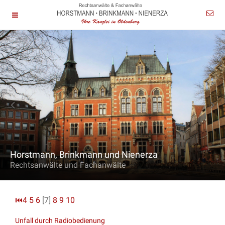
Horstmann, Brinkmann und Nienerza
Rechtsanwälte und Fachanwälte
⏮
4
5
6
[7]
8
9
10
Unfall durch Radiobedienung